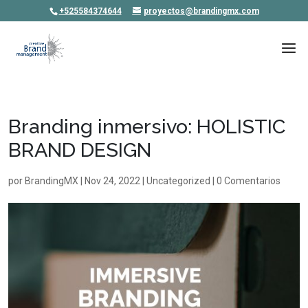
+525584374644
proyectos@brandingmx.com
Branding inmersivo: HOLISTIC
BRAND DESIGN
por
BrandingMX
|
Nov 24, 2022
|
Uncategorized
|
0 Comentarios